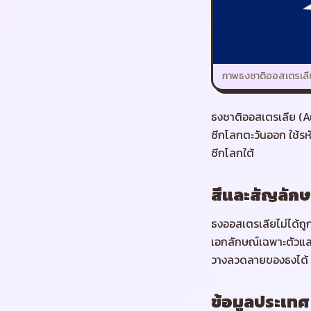
ภาพธงชาติ
ออสเตรเลี
ธงชาติออสเตรเลีย (Au
ซีกโลกตะวันออก ใช้รห
ซีกโลกใต้
สีและสัญลักษ
ธงออสเตรเลียไม่ได้ถูกจ
เอกลักษณ์เฉพาะตัวและ
วางลวดลายของธงได้
ข้อมูลประเทศ