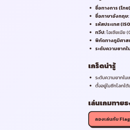
ชื่อทางการ (ไทย
ชื่อภาษาอังกฤษ
:
รหัสประเทศ (ISO
ทวีป
:
โอเชียเนีย 
พิกัดทางภูมิศาสต
ระดับความยากใ
เกร็ดน่ารู้
ระดับความยากในเก
ตั้งอยู่ในซีกโลกใต
เล่นเกมทายธง
ลองเล่นกับ Flag