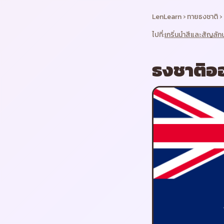
LenLearn
›
ทายธงชาติ
›
ไปที่:
เกริ่นนำ
สีและสัญลัก
ธงชาติ
อ