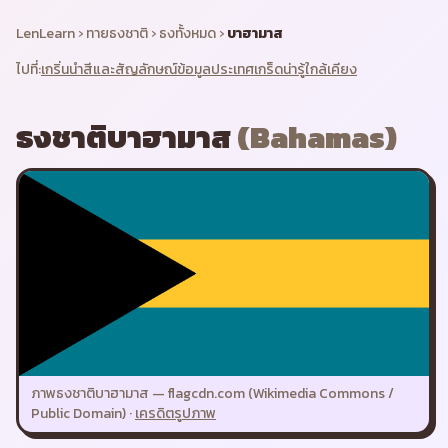
LenLearn
›
ทายธงชาติ
›
ธงทั้งหมด
›
บาฮามาส
ไปที่:
เกริ่นนำ
สีและสัญลักษณ์
ข้อมูลประเทศ
เกร็ดน่ารู้
ใกล้เคียง
ธงชาติ
บาฮามาส
(
Bahamas
)
ภาพธงชาติ
บาฮามาส
—
flagcdn.com (Wikimedia Commons /
Public Domain)
·
เครดิตรูปภาพ