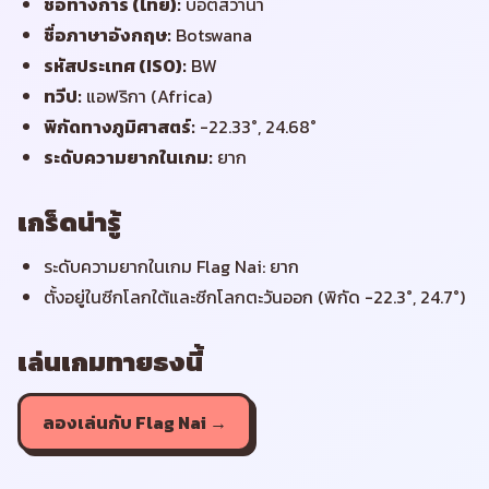
ชื่อทางการ (ไทย)
:
บอตสวานา
ชื่อภาษาอังกฤษ
:
Botswana
รหัสประเทศ (ISO)
:
BW
ทวีป
:
แอฟริกา (Africa)
พิกัดทางภูมิศาสตร์
:
-22.33°, 24.68°
ระดับความยากในเกม
:
ยาก
เกร็ดน่ารู้
ระดับความยากในเกม Flag Nai: ยาก
ตั้งอยู่ในซีกโลกใต้และซีกโลกตะวันออก (พิกัด -22.3°, 24.7°)
เล่นเกมทายธงนี้
ลองเล่นกับ Flag Nai →