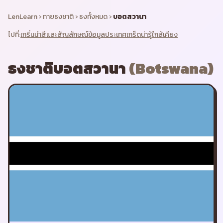
LenLearn
›
ทายธงชาติ
›
ธงทั้งหมด
›
บอตสวานา
ไปที่:
เกริ่นนำ
สีและสัญลักษณ์
ข้อมูลประเทศ
เกร็ดน่ารู้
ใกล้เคียง
ธงชาติ
บอตสวานา
(
Botswana
)