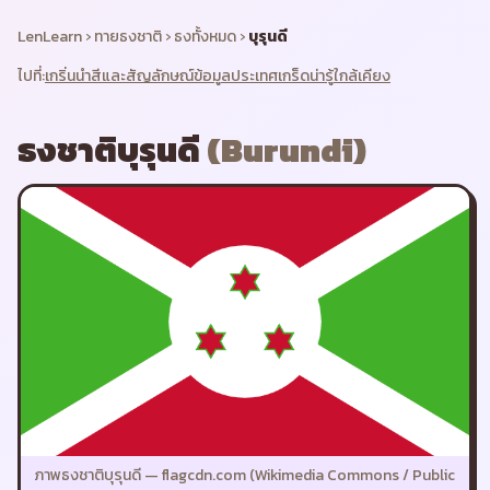
LenLearn
›
ทายธงชาติ
›
ธงทั้งหมด
›
บุรุนดี
ไปที่:
เกริ่นนำ
สีและสัญลักษณ์
ข้อมูลประเทศ
เกร็ดน่ารู้
ใกล้เคียง
ธงชาติ
บุรุนดี
(
Burundi
)
ภาพธงชาติ
บุรุนดี
—
flagcdn.com (Wikimedia Commons / Public