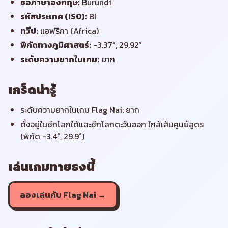
ชื่อภาษาอังกฤษ
:
Burundi
รหัสประเทศ (ISO)
:
BI
ทวีป
:
แอฟริกา (Africa)
พิกัดทางภูมิศาสตร์
:
-3.37°, 29.92°
ระดับความยากในเกม
:
ยาก
เกร็ดน่ารู้
ระดับความยากในเกม Flag Nai: ยาก
ตั้งอยู่ในซีกโลกใต้และซีกโลกตะวันออก ใกล้เส้นศูนย์สูตร
(พิกัด -3.4°, 29.9°)
เล่นเกมทายธงนี้
ลองเล่นกับ Flag Nai →