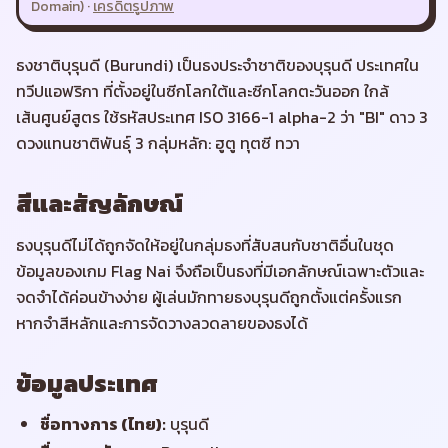
Domain)
·
เครดิตรูปภาพ
ธงชาติบุรุนดี (Burundi) เป็นธงประจำชาติของบุรุนดี ประเทศใน
ทวีปแอฟริกา ที่ตั้งอยู่ในซีกโลกใต้และซีกโลกตะวันออก ใกล้
เส้นศูนย์สูตร ใช้รหัสประเทศ ISO 3166-1 alpha-2 ว่า "BI" ดาว 3
ดวงแทนชาติพันธุ์ 3 กลุ่มหลัก: ฮูตู ทุตซี ทวา
สีและสัญลักษณ์
ธงบุรุนดีไม่ได้ถูกจัดให้อยู่ในกลุ่มธงที่สับสนกับชาติอื่นในชุด
ข้อมูลของเกม Flag Nai จึงถือเป็นธงที่มีเอกลักษณ์เฉพาะตัวและ
จดจำได้ค่อนข้างง่าย ผู้เล่นมักทายธงบุรุนดีถูกตั้งแต่ครั้งแรก
หากจำสีหลักและการจัดวางลวดลายของธงได้
ข้อมูลประเทศ
ชื่อทางการ (ไทย)
:
บุรุนดี