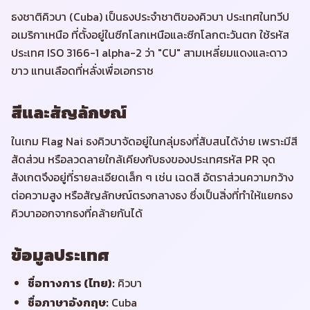
ธงชาติคิวบา (Cuba) เป็นธงประจำชาติของคิวบา ประเทศในทวีป
อเมริกาเหนือ ที่ตั้งอยู่ในซีกโลกเหนือและซีกโลกตะวันตก ใช้รหัส
ประเทศ ISO 3166-1 alpha-2 ว่า "CU" สามเหลี่ยมแดงและดาว
ขาว แทนเลือดที่หลั่งเพื่อเอกราช
สีและสัญลักษณ์
ในเกม Flag Nai ธงคิวบาจัดอยู่ในกลุ่มธงที่สับสนได้ง่าย เพราะมีสี
สัดส่วน หรือลวดลายใกล้เคียงกับธงของประเทศรหัส PR จุด
สังเกตจึงอยู่ที่รายละเอียดเล็ก ๆ เช่น เฉดสี อัตราส่วนความกว้าง
ต่อความสูง หรือสัญลักษณ์ตรงกลางธง ซึ่งเป็นสิ่งที่ทำให้แยกธง
คิวบาออกจากธงที่คล้ายกันได้
ข้อมูลประเทศ
ชื่อทางการ (ไทย)
:
คิวบา
ชื่อภาษาอังกฤษ
:
Cuba