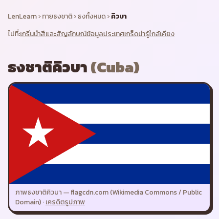
LenLearn
›
ทายธงชาติ
›
ธงทั้งหมด
›
คิวบา
ไปที่:
เกริ่นนำ
สีและสัญลักษณ์
ข้อมูลประเทศ
เกร็ดน่ารู้
ใกล้เคียง
ธงชาติ
คิวบา
(
Cuba
)
ภาพธงชาติ
คิวบา
—
flagcdn.com (Wikimedia Commons / Public
Domain)
·
เครดิตรูปภาพ