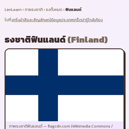
LenLearn
›
ทายธงชาติ
›
ธงทั้งหมด
›
ฟินแลนด์
ไปที่:
เกริ่นนำ
สีและสัญลักษณ์
ข้อมูลประเทศ
เกร็ดน่ารู้
ใกล้เคียง
ธงชาติ
ฟินแลนด์
(
Finland
)
ภาพธงชาติ
ฟินแลนด์
—
flagcdn.com (Wikimedia Commons /