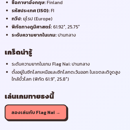
ชื่อภาษาอังกฤษ
:
Finland
รหัสประเทศ (ISO)
:
FI
ทวีป
:
ยุโรป (Europe)
พิกัดทางภูมิศาสตร์
:
61.92°, 25.75°
ระดับความยากในเกม
:
ปานกลาง
เกร็ดน่ารู้
ระดับความยากในเกม Flag Nai: ปานกลาง
ตั้งอยู่ในซีกโลกเหนือและซีกโลกตะวันออก ในเขตละติจูดสูง
ใกล้ขั้วโลก (พิกัด 61.9°, 25.8°)
เล่นเกมทายธงนี้
ลองเล่นกับ Flag Nai →