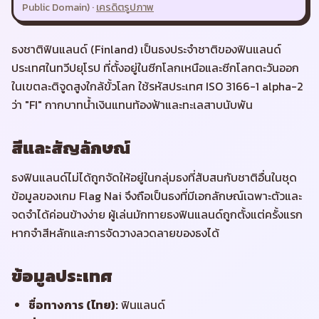
Public Domain)
·
เครดิตรูปภาพ
ธงชาติฟินแลนด์ (Finland) เป็นธงประจำชาติของฟินแลนด์
ประเทศในทวีปยุโรป ที่ตั้งอยู่ในซีกโลกเหนือและซีกโลกตะวันออก
ในเขตละติจูดสูงใกล้ขั้วโลก ใช้รหัสประเทศ ISO 3166-1 alpha-2
ว่า "FI" กากบาทน้ำเงินแทนท้องฟ้าและทะเลสาบนับพัน
สีและสัญลักษณ์
ธงฟินแลนด์ไม่ได้ถูกจัดให้อยู่ในกลุ่มธงที่สับสนกับชาติอื่นในชุด
ข้อมูลของเกม Flag Nai จึงถือเป็นธงที่มีเอกลักษณ์เฉพาะตัวและ
จดจำได้ค่อนข้างง่าย ผู้เล่นมักทายธงฟินแลนด์ถูกตั้งแต่ครั้งแรก
หากจำสีหลักและการจัดวางลวดลายของธงได้
ข้อมูลประเทศ
ชื่อทางการ (ไทย)
:
ฟินแลนด์