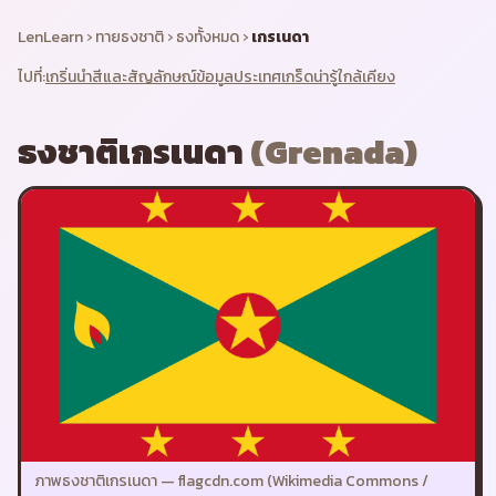
LenLearn
›
ทายธงชาติ
›
ธงทั้งหมด
›
เกรเนดา
ไปที่:
เกริ่นนำ
สีและสัญลักษณ์
ข้อมูลประเทศ
เกร็ดน่ารู้
ใกล้เคียง
ธงชาติ
เกรเนดา
(
Grenada
)
ภาพธงชาติ
เกรเนดา
—
flagcdn.com (Wikimedia Commons /