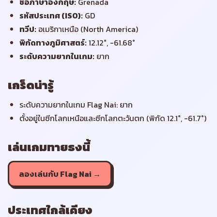
ชื่อภาษาอังกฤษ
:
Grenada
รหัสประเทศ (ISO)
:
GD
ทวีป
:
อเมริกาเหนือ (North America)
พิกัดทางภูมิศาสตร์
:
12.12°, -61.68°
ระดับความยากในเกม
:
ยาก
เกร็ดน่ารู้
ระดับความยากในเกม Flag Nai: ยาก
ตั้งอยู่ในซีกโลกเหนือและซีกโลกตะวันตก (พิกัด 12.1°, -61.7°)
เล่นเกมทายธงนี้
ลองเล่นกับ Flag Nai →
ประเทศใกล้เคียง