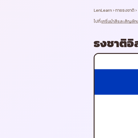
LenLearn
›
ทายธงชาติ
›
ไปที่:
เกริ่นนำ
สีและสัญลัก
ธงชาติ
อิ