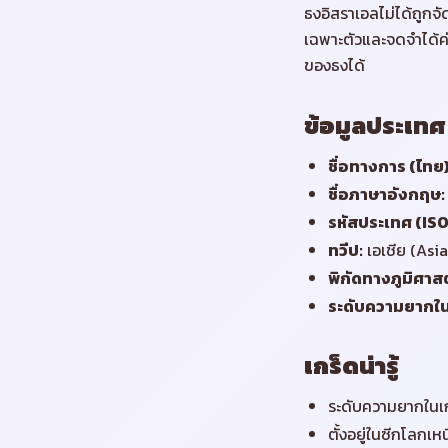
ธงอิสราเอลไม่ได้ถูกจั
เฉพาะตัวและจดจำได้ค่
ของธงได้
ข้อมูลประเทศ
ชื่อทางการ (ไทย
ชื่อภาษาอังกฤษ
:
รหัสประเทศ (ISO
ทวีป
:
เอเชีย (Asia
พิกัดทางภูมิศาสต
ระดับความยากใ
เกร็ดน่ารู้
ระดับความยากในเก
ตั้งอยู่ในซีกโลกเห