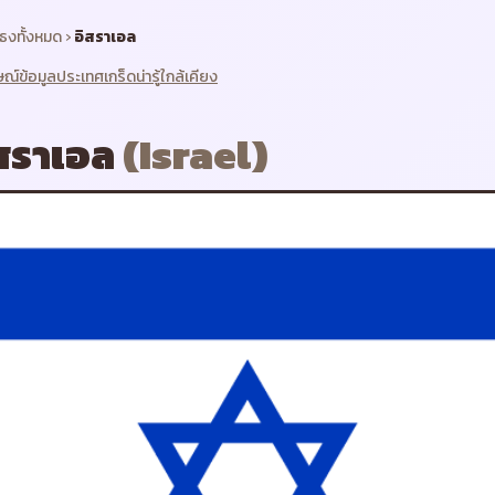
ธงทั้งหมด
›
อิสราเอล
ษณ์
ข้อมูลประเทศ
เกร็ดน่ารู้
ใกล้เคียง
สราเอล
(
Israel
)