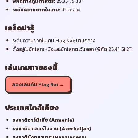
พิกัดทางภูมิศาสตร์
:
25.35°, 51.18°
ระดับความยากในเกม
:
ปานกลาง
เกร็ดน่ารู้
ระดับความยากในเกม Flag Nai: ปานกลาง
ตั้งอยู่ในซีกโลกเหนือและซีกโลกตะวันออก (พิกัด 25.4°, 51.2°)
เล่นเกมทายธงนี้
ลองเล่นกับ Flag Nai →
ประเทศใกล้เคียง
ธงชาติ
อาร์มีเนีย
(
Armenia
)
ธงชาติ
อาเซอร์ไบจาน
(
Azerbaijan
)
ธงชาติ
บังกลาเทศ
(
Bangladesh
)