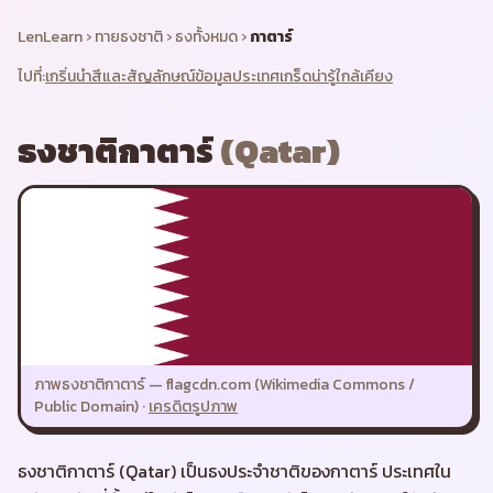
LenLearn
›
ทายธงชาติ
›
ธงทั้งหมด
›
กาตาร์
ไปที่:
เกริ่นนำ
สีและสัญลักษณ์
ข้อมูลประเทศ
เกร็ดน่ารู้
ใกล้เคียง
ธงชาติ
กาตาร์
(
Qatar
)
ภาพธงชาติ
กาตาร์
—
flagcdn.com (Wikimedia Commons /
Public Domain)
·
เครดิตรูปภาพ
ธงชาติกาตาร์ (Qatar) เป็นธงประจำชาติของกาตาร์ ประเทศใน