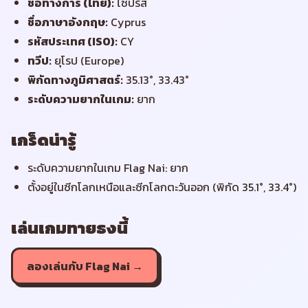
ชื่อทางการ (ไทย)
:
ไซปรัส
ชื่อภาษาอังกฤษ
:
Cyprus
รหัสประเทศ (ISO)
:
CY
ทวีป
:
ยุโรป (Europe)
พิกัดทางภูมิศาสตร์
:
35.13°, 33.43°
ระดับความยากในเกม
:
ยาก
เกร็ดน่ารู้
ระดับความยากในเกม Flag Nai: ยาก
ตั้งอยู่ในซีกโลกเหนือและซีกโลกตะวันออก (พิกัด 35.1°, 33.4°)
เล่นเกมทายธงนี้
ลองเล่นกับ Flag Nai →