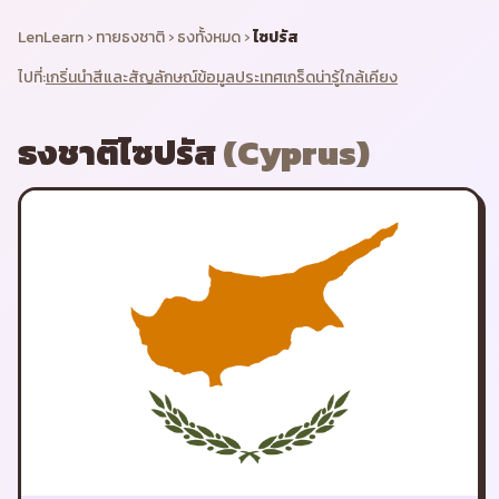
LenLearn
›
ทายธงชาติ
›
ธงทั้งหมด
›
ไซปรัส
ไปที่:
เกริ่นนำ
สีและสัญลักษณ์
ข้อมูลประเทศ
เกร็ดน่ารู้
ใกล้เคียง
ธงชาติ
ไซปรัส
(
Cyprus
)