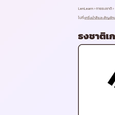
LenLearn
›
ทายธงชาติ
›
ไปที่:
เกริ่นนำ
สีและสัญลัก
ธงชาติ
เก